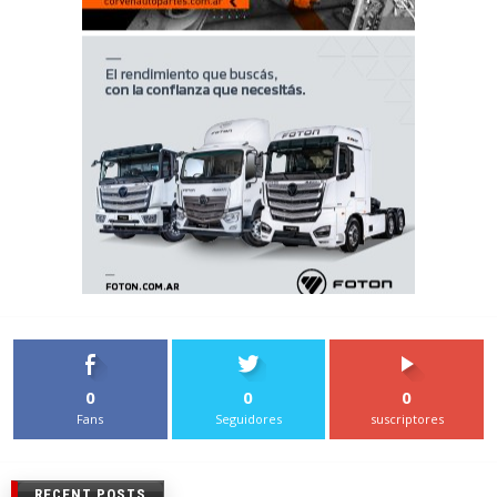
0
0
0
Fans
Seguidores
suscriptores
RECENT POSTS