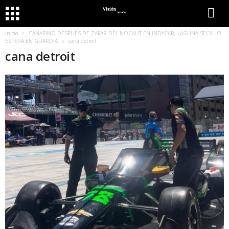
Inicio
CANAPINO DESPUÉS DE ZAFAR DEL NOCAUT EN INDYCAR, LAGUNA SECA LO
ESPERA EN GUARDIA
cana detroit
cana detroit