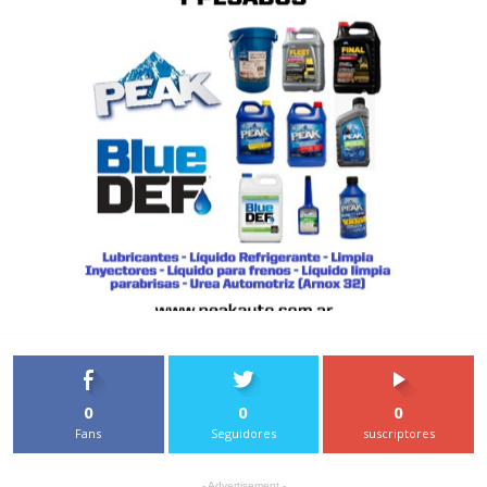
0
0
0
Fans
Seguidores
suscriptores
- Advertisement -