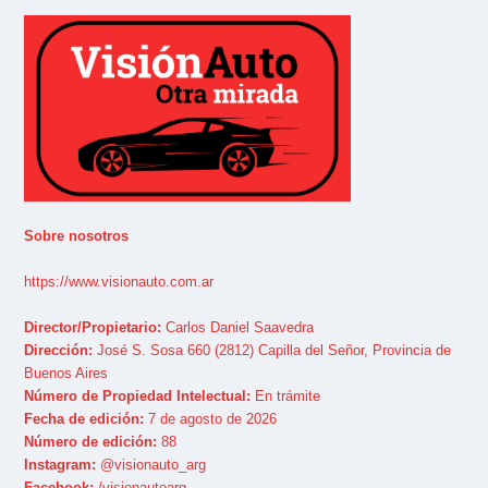
Sobre nosotros
https://www.visionauto.com.ar
Director/Propietario:
Carlos Daniel Saavedra
Dirección:
José S. Sosa 660 (2812) Capilla del Señor, Provincia de
Buenos Aires
Número de Propiedad Intelectual:
En trámite
Fecha de edición:
7 de agosto de 2026
Número de edición:
88
Instagram:
@visionauto_arg
Facebook:
/visionautoarg