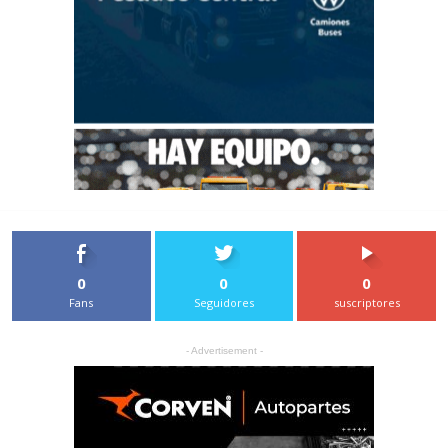
0
0
0
Fans
Seguidores
suscriptores
- Advertisement -