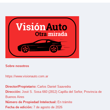
Sobre nosotros
https://www.visionauto.com.ar
Director/Propietario:
Carlos Daniel Saavedra
Dirección:
José S. Sosa 660 (2812) Capilla del Señor, Provincia de
Buenos Aires
Número de Propiedad Intelectual:
En trámite
Fecha de edición:
7 de agosto de 2026