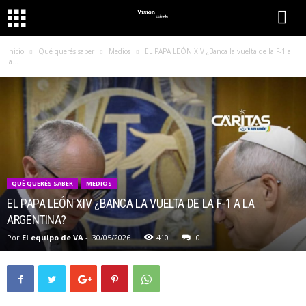
Inicio
Qué querés saber
Medios
EL PAPA LEÓN XIV ¿Banca la vuelta de la F-1 a
la...
QUÉ QUERÉS SABER
MEDIOS
EL PAPA LEÓN XIV ¿BANCA LA VUELTA DE LA F-1 A LA
ARGENTINA?
Por
El equipo de VA
-
30/05/2026
410
0