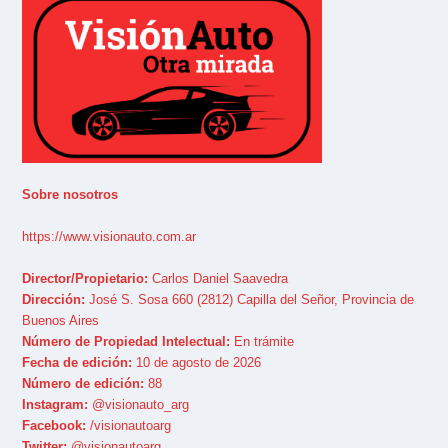
Sobre nosotros
https://www.visionauto.com.ar
Director/Propietario:
Carlos Daniel Saavedra
Dirección:
José S. Sosa 660 (2812) Capilla del Señor, Provincia de
Buenos Aires
Número de Propiedad Intelectual:
En trámite
Fecha de edición:
10 de agosto de 2026
Número de edición:
88
Instagram:
@visionauto_arg
Facebook:
/visionautoarg
Twitter:
@visionautoarg