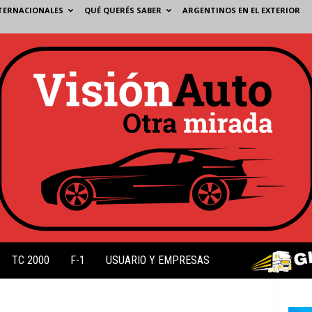
TERNACIONALES
QUÉ QUERÉS SABER
ARGENTINOS EN EL EXTERIOR
TC 2000
F-1
USUARIO Y EMPRESAS