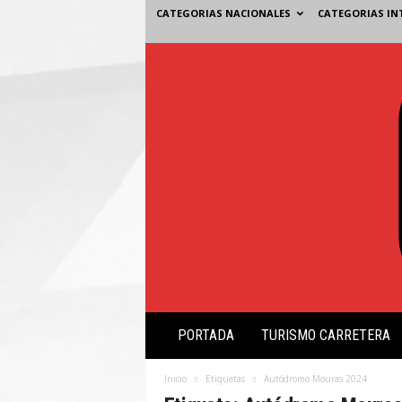
CATEGORIAS NACIONALES
CATEGORIAS IN
V
PORTADA
TURISMO CARRETERA
i
s
i
Inicio
Etiquetas
Autódromo Mouras 2024
ó