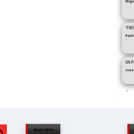
Migu
-
"FRE
Pabl
-
UN P
csaa
-
MÁS INFO