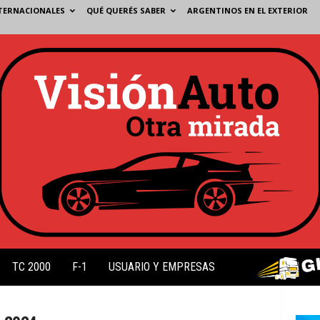
TERNACIONALES
QUÉ QUERÉS SABER
ARGENTINOS EN EL EXTERIOR
TC 2000
F-1
USUARIO Y EMPRESAS