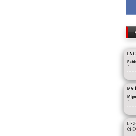
LA 
Pabl
-
MATÍ
Migu
-
DIEG
CHEV