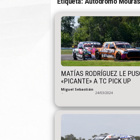
Etiqueta: Autódromo Moura
n
A
u
t
o
MATÍAS RODRÍGUEZ LE PUS
«PICANTE» A TC PICK UP
Miguel Sebastián
-
24/03/2024