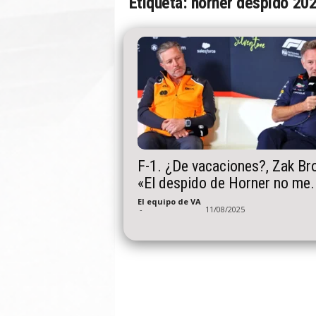
Etiqueta: horner despido 20
n
A
u
t
o
F-1. ¿De vacaciones?, Zak Br
«El despido de Horner no me.
El equipo de VA
-
11/08/2025