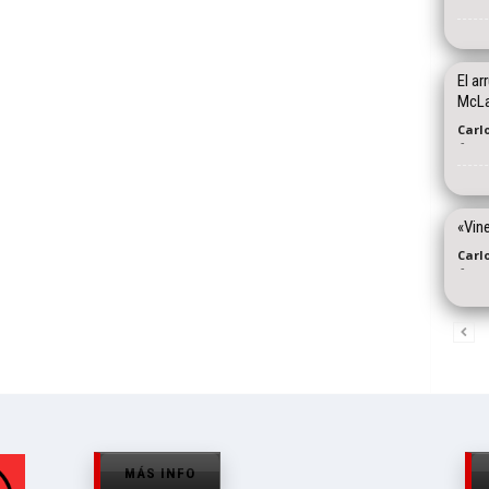
El ar
McLa
Carl
-
«Vin
Carl
-
MÁS INFO