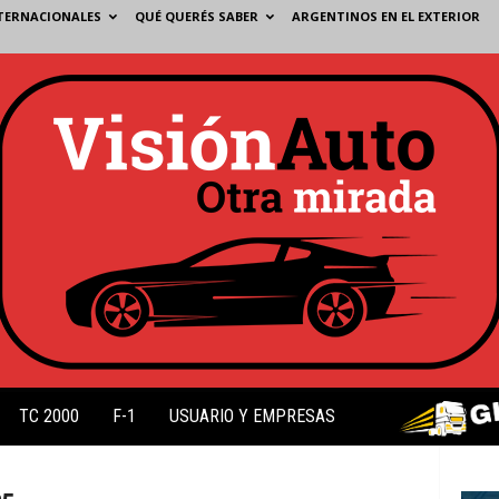
TERNACIONALES
QUÉ QUERÉS SABER
ARGENTINOS EN EL EXTERIOR
TC 2000
F-1
USUARIO Y EMPRESAS