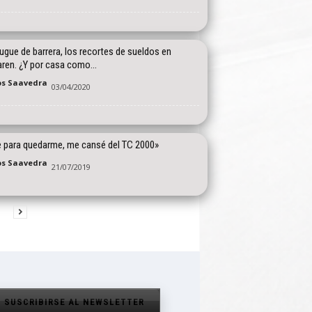
rugue de barrera, los recortes de sueldos en
ren. ¿Y por casa como...
os Saavedra
03/04/2020
e para quedarme, me cansé del TC 2000»
os Saavedra
21/07/2019
SUSCRIBIRSE AL NEWSLETTER