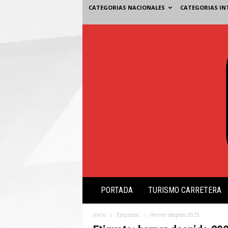
CATEGORIAS NACIONALES
CATEGORIAS IN
V
PORTADA
TURISMO CARRETERA
i
s
i
Inicio
Etiquetas
Horner despido 2025
ó