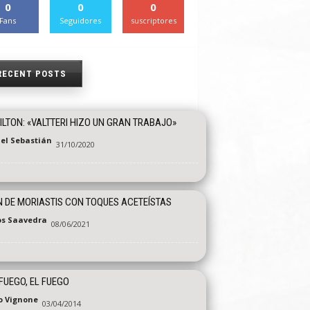
0
0
0
Fans
Seguidores
suscriptores
RECENT POSTS
LTON: «VALTTERI HIZO UN GRAN TRABAJO»
el Sebastián
31/10/2020
N DE MORIASTIS CON TOQUES ACETEÍSTAS
os Saavedra
08/06/2021
FUEGO, EL FUEGO
o Vignone
03/04/2014