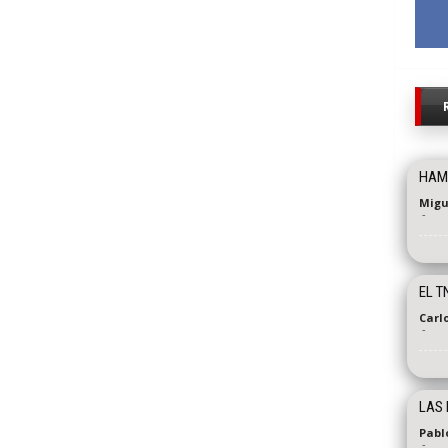
HAMI
Migu
-
EL T
Carl
-
LAS 
Pabl
-