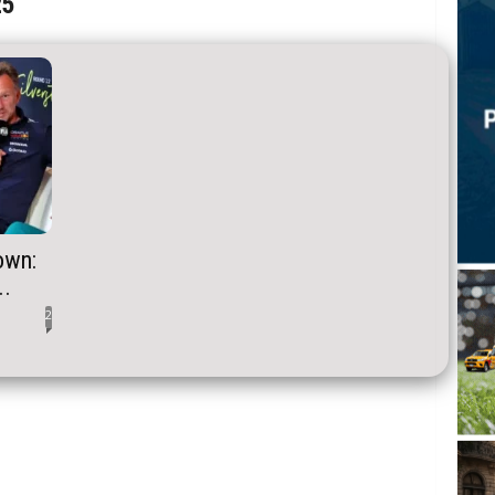
25
own:
..
2