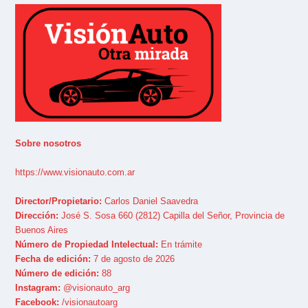
Sobre nosotros
https://www.visionauto.com.ar
Director/Propietario:
Carlos Daniel Saavedra
Dirección:
José S. Sosa 660 (2812) Capilla del Señor, Provincia de
Buenos Aires
Número de Propiedad Intelectual:
En trámite
Fecha de edición:
7 de agosto de 2026
Número de edición:
88
Instagram:
@visionauto_arg
Facebook:
/visionautoarg