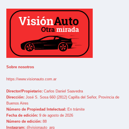
Sobre nosotros
https://www.visionauto.com.ar
Director/Propietario:
Carlos Daniel Saavedra
Dirección:
José S. Sosa 660 (2812) Capilla del Señor, Provincia de
Buenos Aires
Número de Propiedad Intelectual:
En trámite
Fecha de edición:
9 de agosto de 2026
Número de edición:
88
Instagram:
@visionauto_arg