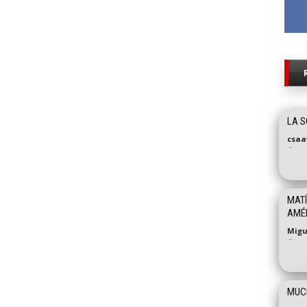
LA S
csaa
-
MATÍ
AMÉ
Migu
-
MUCH