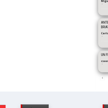
Migu
-
ANTE
BRIA
Carl
-
UN F
csaa
-