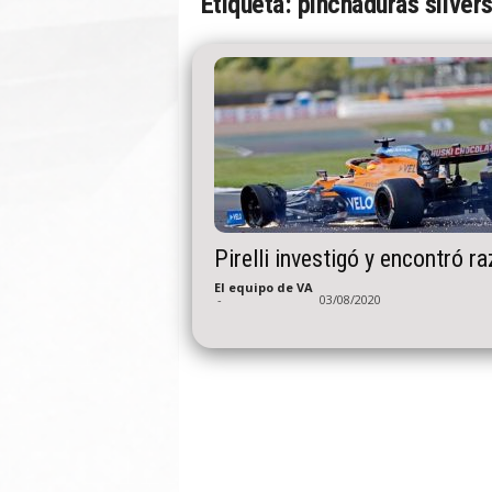
Etiqueta: pinchaduras silver
n
A
u
t
o
Pirelli investigó y encontró r
El equipo de VA
-
03/08/2020