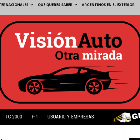
TERNACIONALES
QUÉ QUERÉS SABER
ARGENTINOS EN EL EXTERIOR
TC 2000
F-1
USUARIO Y EMPRESAS