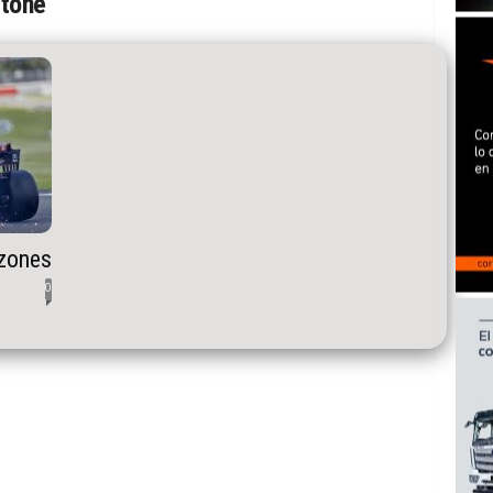
stone
azones
0