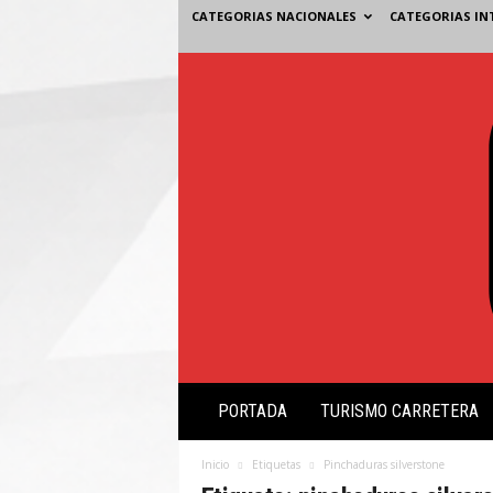
CATEGORIAS NACIONALES
CATEGORIAS IN
V
PORTADA
TURISMO CARRETERA
i
s
i
Inicio
Etiquetas
Pinchaduras silverstone
ó