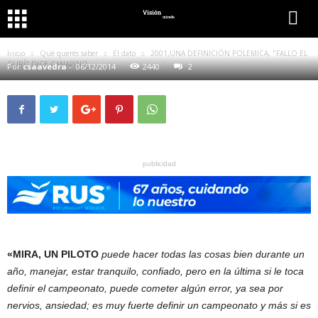
QUÉ QUERÉS SABER
EL DATO
2001,UNA DEFINICIÓN POLEMICA, "FALLO EL GURÍ" DICE
CANAPINO
Inicio
Qué querés saber
El dato
2001,UNA DEFINICIÓN POLEMICA, "FALLO EL
GURÍ" DICE CANAPINO
Por
csaavedra
-
06/12/2014
2440
2
publicidad
«MIRA, UN PILOTO
puede hacer todas las cosas bien durante un
año, manejar, estar tranquilo, confiado, pero en la última si le toca
definir el campeonato, puede cometer algún error, ya sea por
nervios, ansiedad; es muy fuerte definir un campeonato y más si es