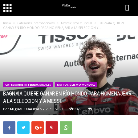
Inicio
Categorias Internacionales
Motociclismo mundial
BAGNAIA QUIERE
GANAR EN RÍO HONDO PARA HOMENAJEAR A LA SELECCIÓN Y...
CATEGORIAS INTERNACIONALES
MOTOCICLISMO MUNDIAL
BAGNAIA QUIERE GANAR EN RÍO HONDO PARA HOMENAJEAR
A LA SELECCIÓN Y A MESSI.
Por
Miguel Sebastián
-
29/03/2023
1466
0