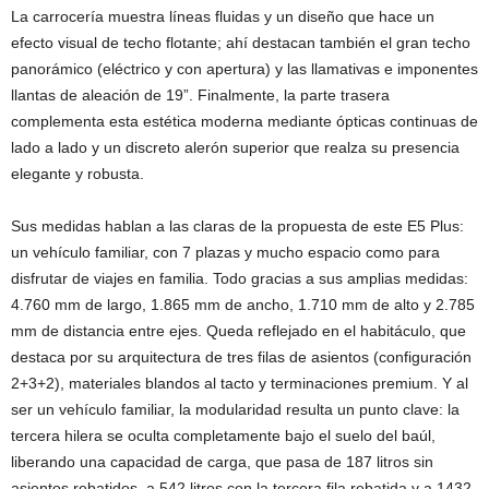
La carrocería muestra líneas fluidas y un diseño que hace un
efecto visual de techo flotante; ahí destacan también el gran techo
panorámico (eléctrico y con apertura) y las llamativas e imponentes
llantas de aleación de 19”. Finalmente, la parte trasera
complementa esta estética moderna mediante ópticas continuas de
lado a lado y un discreto alerón superior que realza su presencia
elegante y robusta.
Sus medidas hablan a las claras de la propuesta de este E5 Plus:
un vehículo familiar, con 7 plazas y mucho espacio como para
disfrutar de viajes en familia. Todo gracias a sus amplias medidas:
4.760 mm de largo, 1.865 mm de ancho, 1.710 mm de alto y 2.785
mm de distancia entre ejes. Queda reflejado en el habitáculo, que
destaca por su arquitectura de tres filas de asientos (configuración
2+3+2), materiales blandos al tacto y terminaciones premium. Y al
ser un vehículo familiar, la modularidad resulta un punto clave: la
tercera hilera se oculta completamente bajo el suelo del baúl,
liberando una capacidad de carga, que pasa de 187 litros sin
asientos rebatidos, a 542 litros con la tercera fila rebatida y a 1432