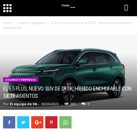
Inicio
Usuario y Empresas
El E5 Plus, nuevo SUV de DFSK. Híbrido enchufable con
siete asientos
USUARIO Y EMPRESAS
EL E5 PLUS, NUEVO SUV DE DFSK. HÍBRIDO ENCHUFABLE CON
SIETE ASIENTOS
Por
El equipo de VA
-
30/06/2026
285
0