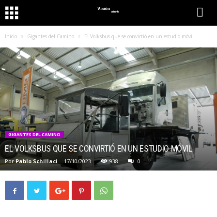
Inicio
Gigantes del Camino
El Volksbus que se convirtió en un estudio móvil
GIGANTES DEL CAMINO
EL VOLKSBUS QUE SE CONVIRTIÓ EN UN ESTUDIO MÓVIL
Por
Pablo Schillaci
-
17/10/2023
938
0