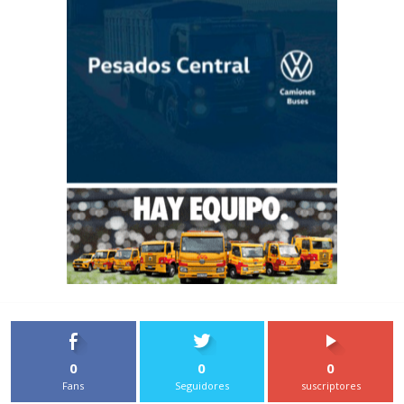
0
0
0
Fans
Seguidores
suscriptores