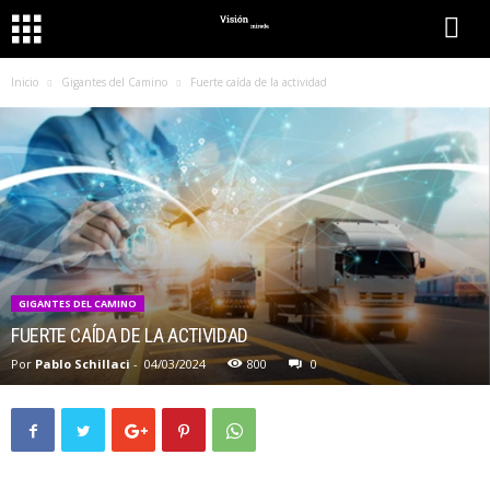
Inicio
Gigantes del Camino
Fuerte caída de la actividad
GIGANTES DEL CAMINO
FUERTE CAÍDA DE LA ACTIVIDAD
Por
Pablo Schillaci
-
04/03/2024
800
0