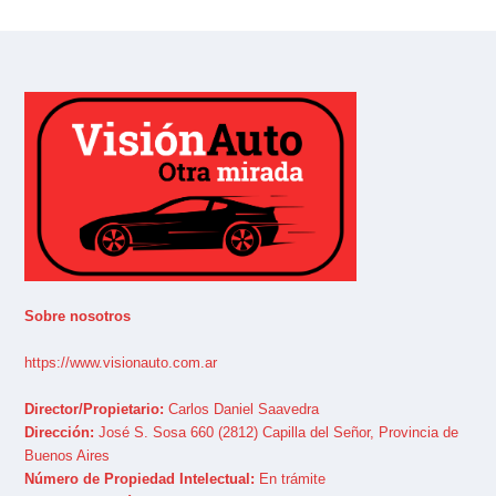
Sobre nosotros
https://www.visionauto.com.ar
Director/Propietario:
Carlos Daniel Saavedra
Dirección:
José S. Sosa 660 (2812) Capilla del Señor, Provincia de
Buenos Aires
Número de Propiedad Intelectual:
En trámite