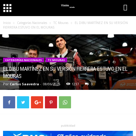
Inicio
Categorías Nacionales
TC Mouras
EL DIBU MARTÍNEZ EN SU VERSIÓN
FIERRERA ESTUVO EN EL MOURAS
CATEGORÍAS NACIONALES
TC MOURAS
EL DIBU MARTÍNEZ EN SU VERSIÓN FIERRERA ESTUVO EN EL
MOURAS
Por
Carlos Saavedra
-
08/06/2025
1237
0
publicidad