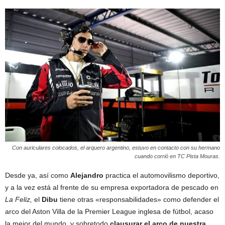
Con auriculares colocados, el arquero argentino, estuvo en contacto con su hermano
cuando corrió en TC Pista Mouras.
Desde ya, así como
Alejandro
practica el automovilismo deportivo,
y a la vez está al frente de su empresa exportadora de pescado en
La Feliz,
el
Dibu
tiene otras «responsabilidades» como defender el
arco del Aston Villa de la Premier League inglesa de fútbol, acaso
la mejor del mundo, y sobretodo
clausurar el arco de nuestra