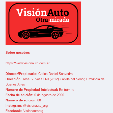
Sobre nosotros
https://www.visionauto.com.ar
Director/Propietario:
Carlos Daniel Saavedra
Dirección:
José S. Sosa 660 (2812) Capilla del Señor, Provincia de
Buenos Aires
Número de Propiedad Intelectual:
En trámite
Fecha de edición:
6 de agosto de 2026
Número de edición:
88
Instagram:
@visionauto_arg
Facebook:
/visionautoarg