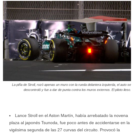
La piña de Stroll, rozó apenas un muro con la rueda delantera izquierda, el auto se
descontroló y fue a dar de punta contra los muros externos. El piloto ileso.
Lance Stroll en el Aston Martín, había arrebatado la novena
plaza al japonés Tsunoda, fue poco antes de accidentarse en la
vigésima segunda de las 27 curvas del circuito. Provocó la