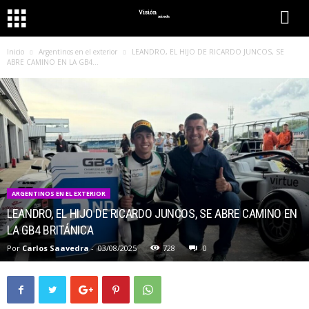
Inicio
Argentinos en el exterior
LEANDRO, EL HIJO DE RICARDO JUNCOS, SE
ABRE CAMINO EN LA GB4...
ARGENTINOS EN EL EXTERIOR
LEANDRO, EL HIJO DE RICARDO JUNCOS, SE ABRE CAMINO EN
LA GB4 BRITÁNICA
Por
Carlos Saavedra
-
03/08/2025
728
0