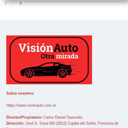
Sobre nosotros
https://www.visionauto.com.ar
Director/Propietario:
Carlos Daniel Saavedra
Dirección:
José S. Sosa 660 (2812) Capilla del Señor, Provincia de