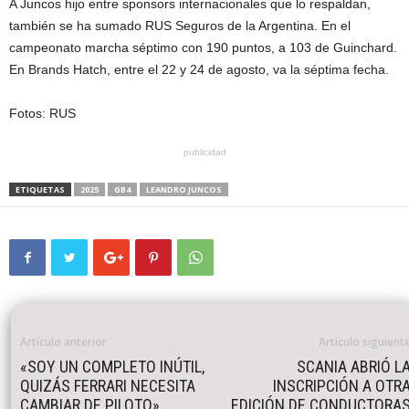
A Juncos hijo entre sponsors internacionales que lo respaldan,
también se ha sumado RUS Seguros de la Argentina. En el
campeonato marcha séptimo con 190 puntos, a 103 de Guinchard.
En Brands Hatch, entre el 22 y 24 de agosto, va la séptima fecha.
Fotos: RUS
publicidad
ETIQUETAS
2025
GB4
LEANDRO JUNCOS
Artículo anterior
Artículo siguient
«SOY UN COMPLETO INÚTIL,
SCANIA ABRIÓ L
QUIZÁS FERRARI NECESITA
INSCRIPCIÓN A OTR
CAMBIAR DE PILOTO».
EDICIÓN DE CONDUCTORA