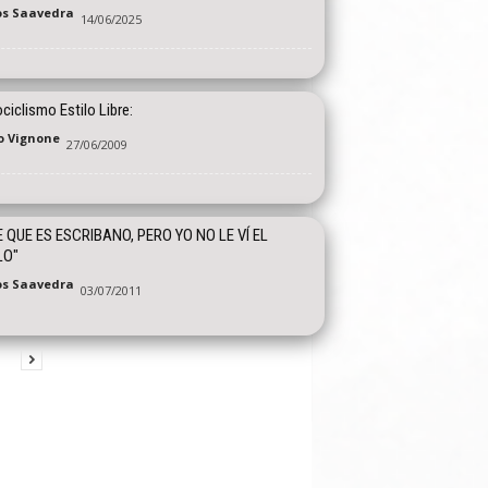
os Saavedra
14/06/2025
iclismo Estilo Libre:
o Vignone
27/06/2009
E QUE ES ESCRIBANO, PERO YO NO LE VÍ EL
LO"
os Saavedra
03/07/2011