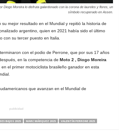
tor Diogo Moreira lo disfruta galardonado con la corona de laureles y flores, un
símbolo recuperado en Assen.
u mejor resultado en el Mundial y repitió la historia de
ionalizado argentino, quien en 2021 había sido el último
 con su tercer puesto en Italia
.
terminaron con el podio de Perrone, que por sus 17 años
después, en la competencia de
Moto 2 , Diogo Moreira
se en el primer motociclista brasileño ganador en esta
ndial.
sudamericanos que avanzan en el Mundial de
publicidad
SES BAJOS 2025
MARC MÁRQUEZ 2025
VALENTÍN PERRONE 2025