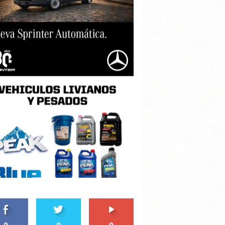
0
0
0