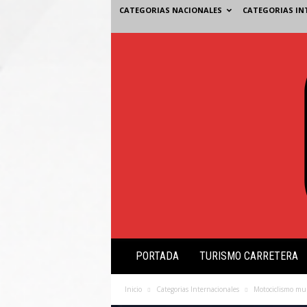
CATEGORIAS NACIONALES
CATEGORIAS IN
V
PORTADA
TURISMO CARRETERA
i
s
i
Inicio
Categorias Internacionales
Motociclismo mu
ó