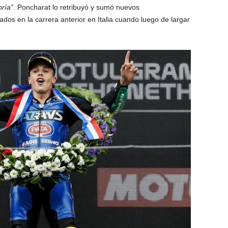
oría”.
Poncharat lo retribuyó y sumó nuevos
ados en la carrera anterior en Italia cuando luego de largar