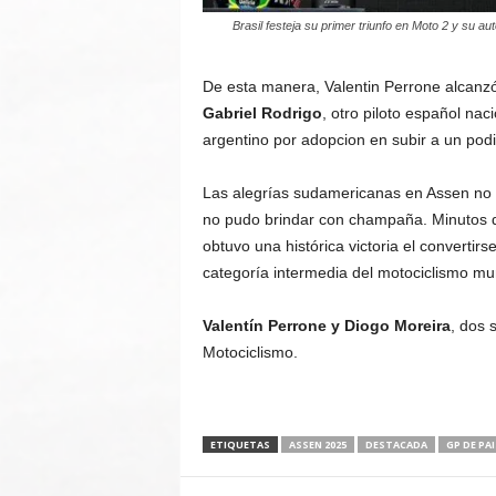
Brasil festeja su primer triunfo en Moto 2 y su au
De esta manera, Valentin Perrone alcanzó s
Gabriel Rodrigo
, otro piloto español nac
argentino por adopcion en subir a un podio
Las alegrías sudamericanas en Assen no 
no pudo brindar con champaña. Minutos 
obtuvo una histórica victoria el convertir
categoría intermedia del motociclismo mu
Valentín Perrone y Diogo Moreira
, dos 
Motociclismo.
ETIQUETAS
ASSEN 2025
DESTACADA
GP DE PAI