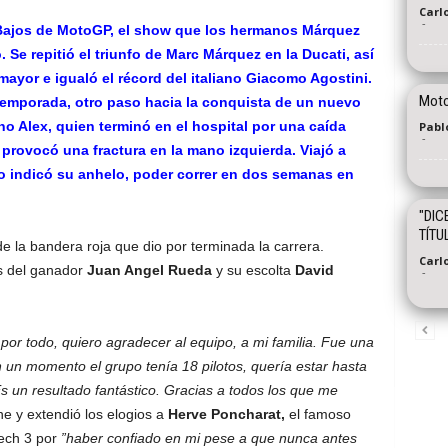
Carl
-
Bajos de MotoGP, el show que los hermanos Márquez
 Se repitió el triunfo de Marc Márquez en la Ducati, así
 mayor e igualó el récord del italiano Giacomo Agostini.
Motoc
 temporada, otro paso hacia la conquista de un nuevo
no Alex, quien terminó en el hospital por una caída
Pabl
-
provocó una fractura en la mano izquierda. Viajó a
o indicó su anhelo, poder correr en dos semanas en
"DIC
TÍTU
e la bandera roja que dio por terminada la carrera.
Carl
ás del ganador
Juan Angel Rueda
y su escolta
David
-
 por todo, quiero agradecer al equipo, a mi familia. Fue una
un momento el grupo tenía 18 pilotos, quería estar hasta
s un resultado fantástico. Gracias a todos los que me
ne y extendió los elogios a
Herve Poncharat,
el famoso
ech 3 por
”haber confiado en mi pese a que nunca antes