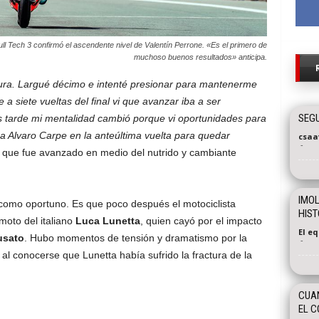
ll Tech 3 confirmó el ascendente nivel de Valentín Perrone. «Es el primero de
muchoso buenos resultados» anticipa.
ocura. Largué décimo e intenté presionar para mantenerme
 a siete vueltas del final vi que avanzar iba a ser
SEGU
 tarde mi mentalidad cambió porque vi oportunidades para
a Alvaro Carpe en la anteúltima vuelta para quedar
csaa
-
 que fue avanzado en medio del nutrido y cambiante
IMOL
como oportuno. Es que poco después el motociclista
HIST
oto del italiano
Luca Lunetta
, quien cayó por el impacto
El e
usato
. Hubo momentos de tensión y dramatismo por la
-
 al conocerse que Lunetta había sufrido la fractura de la
CUA
EL C