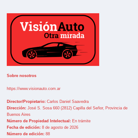
Sobre nosotros
https://www.visionauto.com.ar
Director/Propietario:
Carlos Daniel Saavedra
Dirección:
José S. Sosa 660 (2812) Capilla del Señor, Provincia de
Buenos Aires
Número de Propiedad Intelectual:
En trámite
Fecha de edición:
8 de agosto de 2026
Número de edición:
88