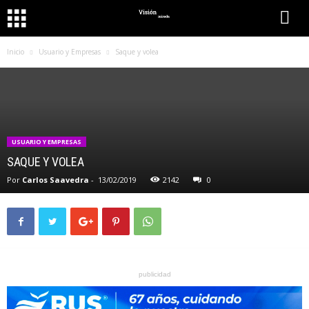
Inicio
Usuario y Empresas
Saque y volea
USUARIO Y EMPRESAS
SAQUE Y VOLEA
Por
Carlos Saavedra
-
13/02/2019
2142
0
publicidad