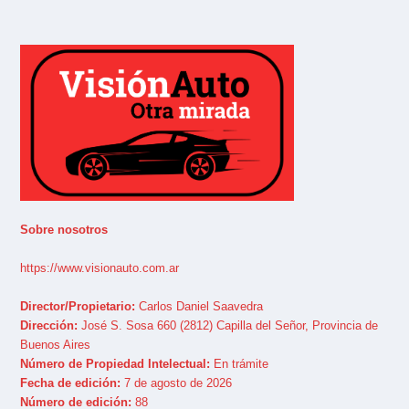
Sobre nosotros
https://www.visionauto.com.ar
Director/Propietario:
Carlos Daniel Saavedra
Dirección:
José S. Sosa 660 (2812) Capilla del Señor, Provincia de
Buenos Aires
Número de Propiedad Intelectual:
En trámite
Fecha de edición:
7 de agosto de 2026
Número de edición:
88