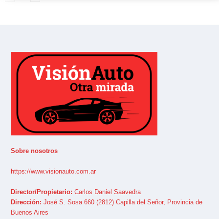
Sobre nosotros
https://www.visionauto.com.ar
Director/Propietario:
Carlos Daniel Saavedra
Dirección:
José S. Sosa 660 (2812) Capilla del Señor, Provincia de
Buenos Aires