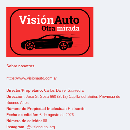
Sobre nosotros
https://www.visionauto.com.ar
Director/Propietario:
Carlos Daniel Saavedra
Dirección:
José S. Sosa 660 (2812) Capilla del Señor, Provincia de
Buenos Aires
Número de Propiedad Intelectual:
En trámite
Fecha de edición:
6 de agosto de 2026
Número de edición:
88
Instagram:
@visionauto_arg