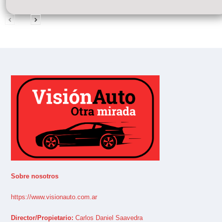
Sobre nosotros
https://www.visionauto.com.ar
Director/Propietario:
Carlos Daniel Saavedra