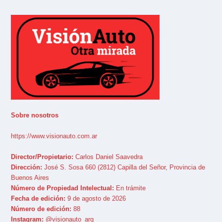
Sobre nosotros
https://www.visionauto.com.ar
Director/Propietario:
Carlos Daniel Saavedra
Dirección:
José S. Sosa 660 (2812) Capilla del Señor, Provincia de
Buenos Aires
Número de Propiedad Intelectual:
En trámite
Fecha de edición:
9 de agosto de 2026
Número de edición:
88
Instagram:
@visionauto_arg