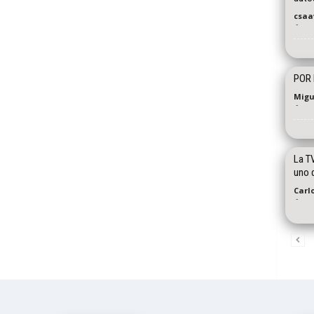
csaa
-
POR
Migu
-
La TV
uno d
Carl
-