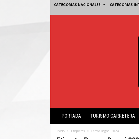
CATEGORIAS NACIONALES
CATEGORIAS IN
V
PORTADA
TURISMO CARRETERA
i
s
i
Inicio
Etiquetas
Peccco Bagnai 2024
ó