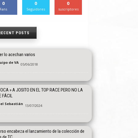
0
0
0
Fans
Seguidores
suscriptores
RECENT POSTS
der lo acechan varios
quipo de VA
05/06/2018
TOCA » A JOSITO EN EL TOP RACE PERO NO LA
E FÁCIL
el Sebastián
13/07/2024
erso encabeza el lanzamiento de la colección de
s de TC