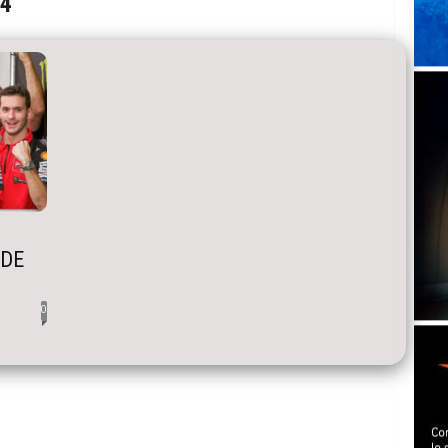
24
 DE
0