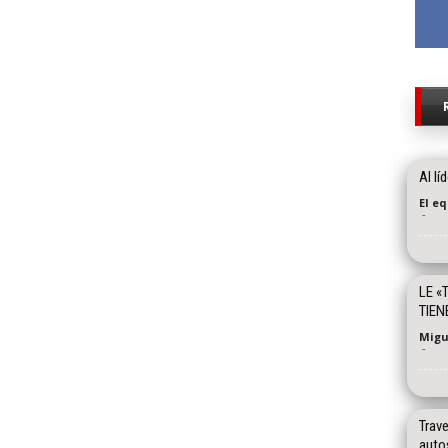
Al lí
El e
-
LE «
TIEN
Migu
-
Trav
auto