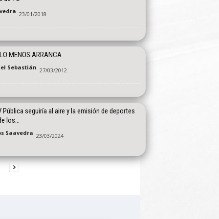
vedra
23/01/2018
 LO MENOS ARRANCA
el Sebastián
27/03/2012
 Pública seguiría al aire y la emisión de deportes
e los...
os Saavedra
23/03/2024