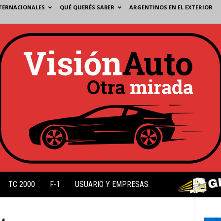
TERNACIONALES
QUÉ QUERÉS SABER
ARGENTINOS EN EL EXTERIOR
TC 2000
F-1
USUARIO Y EMPRESAS