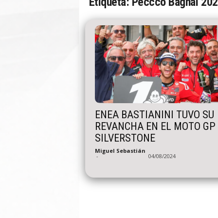
Etiqueta: Peccco Bagnai 20
n
A
u
t
o
ENEA BASTIANINI TUVO SU
REVANCHA EN EL MOTO GP
SILVERSTONE
Miguel Sebastián
-
04/08/2024