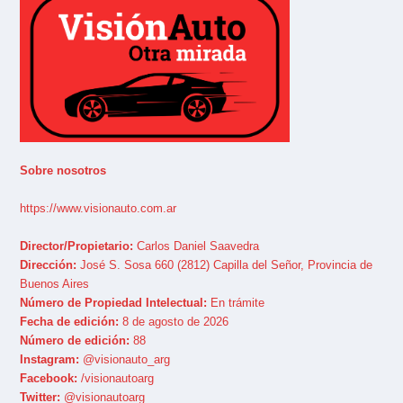
Sobre nosotros
https://www.visionauto.com.ar
Director/Propietario:
Carlos Daniel Saavedra
Dirección:
José S. Sosa 660 (2812) Capilla del Señor, Provincia de
Buenos Aires
Número de Propiedad Intelectual:
En trámite
Fecha de edición:
8 de agosto de 2026
Número de edición:
88
Instagram:
@visionauto_arg
Facebook:
/visionautoarg
Twitter:
@visionautoarg