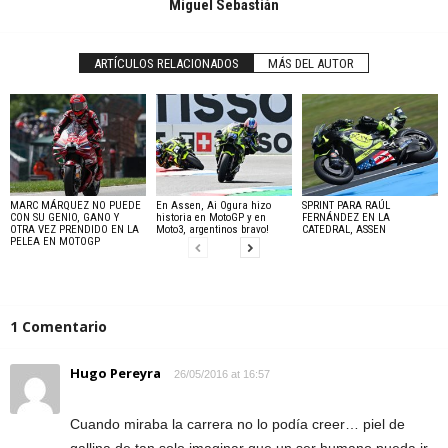
Miguel Sebastián
ARTÍCULOS RELACIONADOS
MÁS DEL AUTOR
MARC MÁRQUEZ NO PUEDE
En Assen, Ai Ogura hizo
SPRINT PARA RAÚL
CON SU GENIO, GANO Y
historia en MotoGP y en
FERNÁNDEZ EN LA
OTRA VEZ PRENDIDO EN LA
Moto3, argentinos bravo!
CATEDRAL, ASSEN
PELEA EN MOTOGP
1 Comentario
Hugo Pereyra
26/05/2016 at 16:57
Cuando miraba la carrera no lo podía creer… piel de
gallina de tan solo imaginar que un ser humano pueda ir