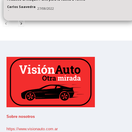
Carlos Saavedra
27/08/2022
-
Sobre nosotros
https://www.visionauto.com.ar