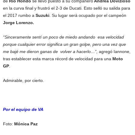
de
Río Hondo
se llevó puesto a su compañero
Andrea Dovizioso
en la curva final y frustró el 2-3 de Ducati. Esto selló su salida para
el 2017 rumbo a
Suzuki
. Su lugar será ocupado por el campeón
Jorge Lorenzo.
“Sinceramente sentí un poco de miedo andando esa velocidad
porque cualquier error significa un gran golpe, pero una vez que
me bajé me dieron ganas de volver a hacerlo…”,
agregó Iannone,
tras establecer esta marca récord de velocidad para una
Moto
GP
.
Admirable, por cierto.
Por el equipo de VA
Foto:
Mónica Paz