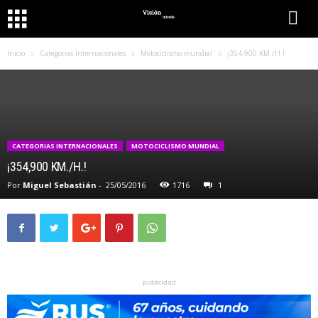
Inicio
Categorias Internacionales
Motociclismo mundial
¡354,900 KM./H.!
CATEGORIAS INTERNACIONALES
MOTOCICLISMO MUNDIAL
¡354,900 KM./H.!
Por
Miguel Sebastián
-
25/05/2016
1716
1
publicidad