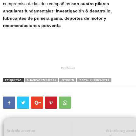
compromiso de las dos compañías
con cuatro pilares
angulares
fundamentales:
investigación & desarrollo,
lubricantes de primera gama, deportes de motor y
recomendaciones posventa
.
publicidad
ETIQUETAS
ALIANZAS EMPRESAS
CITROEN
TOTAL LUBRICANTES
Artículo anterior
Artículo siguient