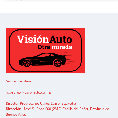
Sobre nosotros
https://www.visionauto.com.ar
Director/Propietario:
Carlos Daniel Saavedra
Dirección:
José S. Sosa 660 (2812) Capilla del Señor, Provincia de
Buenos Aires