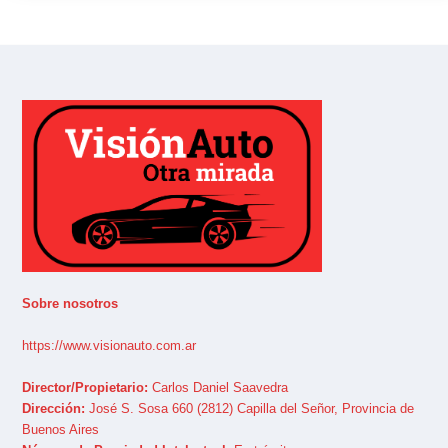
Sobre nosotros
https://www.visionauto.com.ar
Director/Propietario:
Carlos Daniel Saavedra
Dirección:
José S. Sosa 660 (2812) Capilla del Señor, Provincia de
Buenos Aires