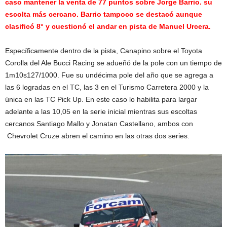
caso mantener la venta de 77 puntos sobre Jorge Barrio. su
escolta más cercano. Barrio tampoco se destacó aunque
clasificó 8° y cuestionó el andar en pista de Manuel Urcera.
Específicamente dentro de la pista, Canapino sobre el Toyota
Corolla del Ale Bucci Racing se adueñó de la pole con un tiempo de
1m10s127/1000. Fue su undécima pole del año que se agrega a
las 6 logradas en el TC, las 3 en el Turismo Carretera 2000 y la
única en las TC Pick Up. En este caso lo habilita para largar
adelante a las 10,05 en la serie inicial mientras sus escoltas
cercanos Santiago Mallo y Jonatan Castellano, ambos con
Chevrolet Cruze abren el camino en las otras dos series.