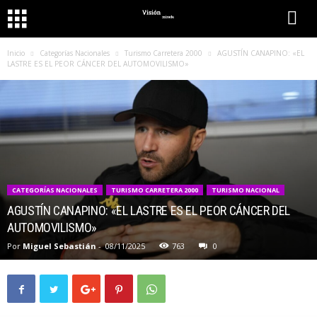
Inicio
Categorías Nacionales
Turismo Carretera 2000
AGUSTÍN CANAPINO: «EL
LASTRE ES EL PEOR CÁNCER DEL AUTOMOVILISMO»
CATEGORÍAS NACIONALES
TURISMO CARRETERA 2000
TURISMO NACIONAL
AGUSTÍN CANAPINO: «EL LASTRE ES EL PEOR CÁNCER DEL
AUTOMOVILISMO»
Por
Miguel Sebastián
-
08/11/2025
763
0