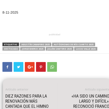
8-11-2025
publicidad
ETIQUETAS
AGUSTÍN CANAPINO 2025
AUTÓDROMO DE RÍO CUARTO 2025
DESTACADA
JORGE BARRIO 2025
JULIÁN SANTERO 2025
LUCAS VALLE 2025
Artículo anterior
Artículo siguient
DIEZ RAZONES PARA LA
«HA SIDO UN CAMIN
RENOVACIÓN MÁS
LARGO Y DIFÍCIL»
CANTADA QUE EL HIMNO
RECONOCIÓ FRANC