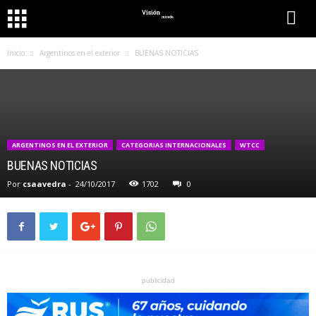
Inicio
Argentinos en el exterior
BUENAS NOTICIAS
ARGENTINOS EN EL EXTERIOR
CATEGORIAS INTERNACIONALES
WTCC
BUENAS NOTICIAS
Por
csaavedra
-
24/10/2017
1702
0
publicidad