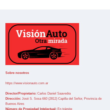
Sobre nosotros
https://www.visionauto.com.ar
Director/Propietario:
Carlos Daniel Saavedra
Dirección:
José S. Sosa 660 (2812) Capilla del Señor, Provincia de
Buenos Aires
Número de Propiedad Intelectual:
En trámite