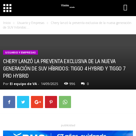
Inicio
Usuario y Empresas
Chery lanzó la preventa exclusiva de la nueva generación
de SUV híbridos:...
USUARIO Y EMPRESAS
CHERY LANZÓ LA PREVENTA EXCLUSIVA DE LA NUEVA
GENERACIÓN DE SUV HÍBRIDOS: TIGGO 4 HYBRID Y TIGGO 7
PRO HYBRID
Por
El equipo de VA
-
14/09/2025
996
0
publicidad