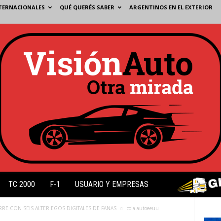
TERNACIONALES
QUÉ QUERÉS SABER
ARGENTINOS EN EL EXTERIOR
TC 2000
F-1
USUARIO Y EMPRESAS
RRE CON SEIS ALTER EGOS DIGITALES DE FANAS
cola autoeeuu