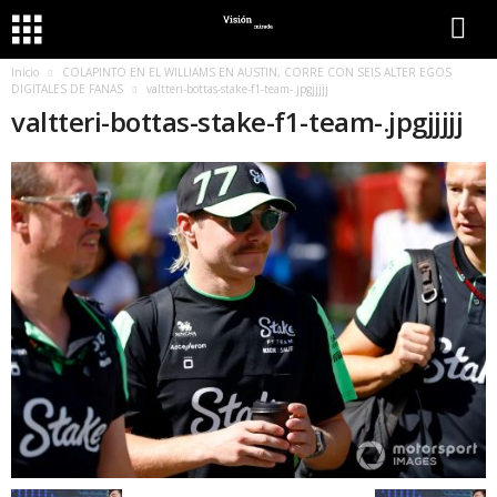
Inicio
COLAPINTO EN EL WILLIAMS EN AUSTIN, CORRE CON SEIS ALTER EGOS
DIGITALES DE FANAS
valtteri-bottas-stake-f1-team-.jpgjjjjj
valtteri-bottas-stake-f1-team-.jpgjjjjj