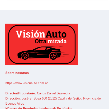
Sobre nosotros
https://www.visionauto.com.ar
Director/Propietario:
Carlos Daniel Saavedra
Dirección:
José S. Sosa 660 (2812) Capilla del Señor, Provincia de
Buenos Aires
Número de Propiedad Intelectual:
En trámite