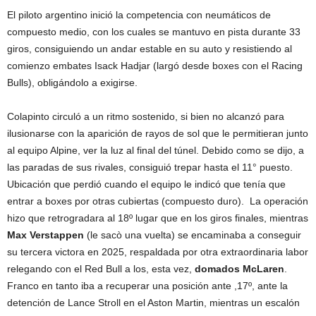
El piloto argentino inició la competencia con neumáticos de
compuesto medio, con los cuales se mantuvo en pista durante 33
giros, consiguiendo un andar estable en su auto y resistiendo al
comienzo embates Isack Hadjar (largó desde boxes con el Racing
Bulls), obligándolo a exigirse.
Colapinto circuló a un ritmo sostenido, si bien no alcanzó para
ilusionarse con la aparición de rayos de sol que le permitieran junto
al equipo Alpine, ver la luz al final del túnel. Debido como se dijo, a
las paradas de sus rivales, consiguió trepar hasta el 11° puesto.
Ubicación que perdió cuando el equipo le indicó que tenía que
entrar a boxes por otras cubiertas (compuesto duro). La operación
hizo que retrogradara al 18º lugar que en los giros finales, mientras
Max Verstappen
(le sacò una vuelta) se encaminaba a conseguir
su tercera victora en 2025, respaldada por otra extraordinaria labor
relegando con el Red Bull a los, esta vez,
domados McLaren
.
Franco en tanto iba a recuperar una posición ante ,17º, ante la
detención de Lance Stroll en el Aston Martin, mientras un escalón