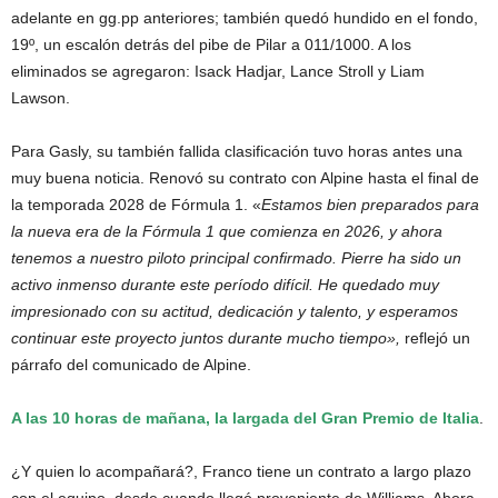
adelante en gg.pp anteriores; también quedó hundido en el fondo,
19º, un escalón detrás del pibe de Pilar a 011/1000. A los
eliminados se agregaron: Isack Hadjar, Lance Stroll y Liam
Lawson.
Para Gasly, su también fallida clasificación tuvo horas antes una
muy buena noticia. Renovó su contrato con Alpine hasta el final de
la temporada 2028 de Fórmula 1. «
Estamos bien preparados para
la nueva era de la Fórmula 1 que comienza en 2026, y ahora
tenemos a nuestro piloto principal confirmado. Pierre ha sido un
activo inmenso durante este período difícil. He quedado muy
impresionado con su actitud, dedicación y talento, y esperamos
continuar este proyecto juntos durante mucho tiempo»,
reflejó un
párrafo del comunicado de Alpine.
A las 10 horas de mañana, la largada del Gran Premio de Italia
.
¿Y quien lo acompañará?, Franco tiene un contrato a largo plazo
con el equipo, desde cuando llegó proveniente de Williams. Ahora