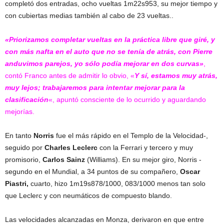
completó dos entradas, ocho vueltas 1m22s953, su mejor tiempo y
con cubiertas medias también al cabo de 23 vueltas..
«Priorizamos completar vueltas en la práctica libre que giré, y
con más nafta en el auto que no se tenía de atrás, con Pierre
anduvimos parejos, yo sólo podía mejorar en dos curvas»
,
contó Franco antes de admitir lo obvio, «
Y sí, estamos muy atrás,
muy lejos; trabajaremos para intentar mejorar para la
clasificación
«, apuntó consciente de lo ocurrido y aguardando
mejorías.
En tanto
Norris
fue el más rápido en el Templo de la Velocidad-,
seguido por
Charles Leclerc
con la Ferrari y tercero y muy
promisorio,
Carlos Sainz
(Williams). En su mejor giro, Norris -
segundo en el Mundial, a 34 puntos de su compañero,
Oscar
Piastri,
cuarto, hizo 1m19s878/1000, 083/1000 menos tan solo
que Leclerc y con neumáticos de compuesto blando.
Las velocidades alcanzadas en Monza, derivaron en que entre