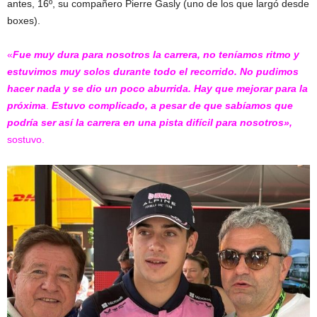
antes, 16º, su compañero Pierre Gasly (uno de los que largó desde
boxes).
«
Fue muy dura para nosotros la carrera, no teníamos ritmo y
estuvimos muy solos durante todo el recorrido. No pudimos
hacer nada y se dio un poco aburrida. Hay que mejorar para la
próxima
.
Estuvo complicado, a pesar de que sabíamos que
podría ser así la carrera en una pista difícil para nosotros»,
sostuvo.