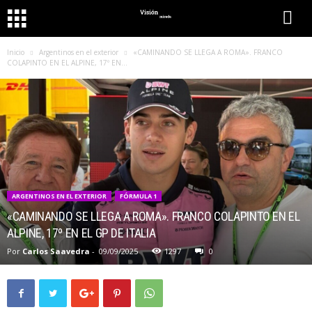
Inicio
Argentinos en el exterior
«CAMINANDO SE LLEGA A ROMA». FRANCO
COLAPINTO EN EL ALPINE, 17º EN...
ARGENTINOS EN EL EXTERIOR
FÓRMULA 1
«CAMINANDO SE LLEGA A ROMA». FRANCO COLAPINTO EN EL
ALPINE, 17º EN EL GP DE ITALIA
Por
Carlos Saavedra
-
09/09/2025
1297
0