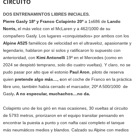
CIRCUITO
DOS ENTRENAMINTOS LIBRES INICIALES.
Pierre Gasly 18º y Franco Colapinto 20º
a 1s686 de
Lando
Norris,
el más veloz con el McLaren y a 462/1000 de su
compañero Gasly. Los lugares «conquistados» por ambos con los
Alpine A525
famélicos de velocidad en el ultraveloz, apasionante y
legendario, hablaron por sí solos y ratificaron lo supuesto con
anterioridad, con
Kimi Antonelli
19º en el Mercedes (como en
2024 se despistó temprano, solo dio cuatro vueltas). Y claro, no se
pudo pasar por alto que el estonio
Paul Aron
, piloto de reserva
quien
pretende algo más…, c
on el coche de Franco en la práctica
libre uno, también había cerrado el marcador, 20º A 500/1000 de
Gasly
. A no especular, muchachos…no da.
Colapinto uno de los giró en mas ocasiones, 30 vueltas al circuito
de 5793 metros, priorizaron en el equipo transitar pensando en
encontrar la puesta a punto y con nafta casi completo el tanque
más neumáticos medios y blandos. Calzado su Alpine con medios