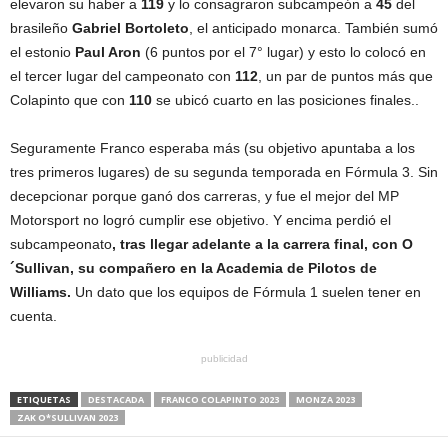
elevaron su haber a
119
y lo consagraron subcampeón a
45
del
brasileño
Gabriel Bortoleto
, el anticipado monarca. También sumó
el estonio
Paul Aron
(6 puntos por el 7° lugar) y esto lo colocó en
el tercer lugar del campeonato con
112
, un par de puntos más que
Colapinto que con
110
se ubicó cuarto en las posiciones finales..
Seguramente Franco esperaba más (su objetivo apuntaba a los
tres primeros lugares) de su segunda temporada en Fórmula 3. Sin
decepcionar porque ganó dos carreras, y fue el mejor del MP
Motorsport no logró cumplir ese objetivo. Y encima perdió el
subcampeonato
, tras llegar adelante a la carrera final, con O
´Sullivan, su compañero en la Academia de Pilotos de
Williams.
Un dato que los equipos de Fórmula 1 suelen tener en
cuenta.
publicidad
ETIQUETAS
DESTACADA
FRANCO COLAPINTO 2023
MONZA 2023
ZAK O*SULLIVAN 2023