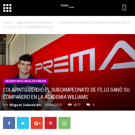
Inicio
Argentinos en el exterior
COLAPINTO PERDIÓ EL SUBCAMPEONATO DE F3,
LO GANÓ SU COMPAÑERO EN LA...
ARGENTINOS EN EL EXTERIOR
COLAPINTO PERDIÓ EL SUBCAMPEONATO DE F3, LO GANÓ SU
COMPAÑERO EN LA ACADEMIA WILLIAMS
Por
Miguel Sebastián
-
03/09/2023
1877
3