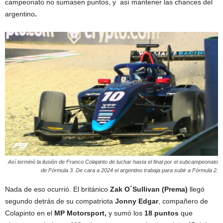
campeonato no sumasen puntos, y así mantener las chances del
argentino
.
Así terminó la ilusión de Franco Colapinto de luchar hasta el final por el subcampeonato
de Fórmula 3. De cara a 2024 el argentino trabaja para subir a Fórmula 2.
Nada de eso ocurrió. El británico
Zak O´Sullivan (Prema)
llegó
segundo detrás de su compatriota
Jonny Edgar
, compañero de
Colapinto en el
MP Motorsport,
y sumó los
18 puntos
que