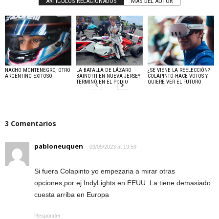
ARTÍCULOS RELACIONADOS
MÁS DEL AUTOR
NACHO MONTENEGRO, OTRO
LA BATALLA DE LÁZARO
¿SE VIENE LA REELECCIÓN?
ARGENTINO EXITOSO
BAINOTTI EN NUEVA JERSEY
COLAPINTO HACE VOTOS Y
TERMINÓ EN EL PODIO
QUIERE VER EL FUTURO
3 Comentarios
pabloneuquen
03/09/2023 at 19:59
Si fuera Colapinto yo empezaria a mirar otras
opciones,por ej IndyLights en EEUU. La tiene demasiado
cuesta arriba en Europa
Responder