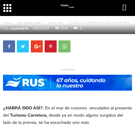
QUÉ QUERÉS SABER
EL RUN RUN
¿COMO, EL PRESIDENTE DE LA ACTC NO ES HUGO…?
Inicio
Qué querés saber
El run run
¿COMO, EL PRESIDENTE DE LA ACTC NO
ES HUGO…?
Por
csaavedra
-
16/05/2012
2378
6
publicidad
¿HABRÁ SIDO ASÍ?.
En el mar de rumores vinculados al presente
del
Turismo Carretera,
desde ya en modo alguno surgidos del
lado de la prensa, se ha escuchado uno más.