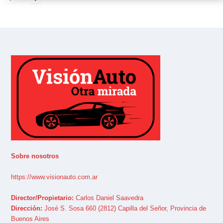
Sobre nosotros
https://www.visionauto.com.ar
Director/Propietario:
Carlos Daniel Saavedra
Dirección:
José S. Sosa 660 (2812) Capilla del Señor, Provincia de
Buenos Aires