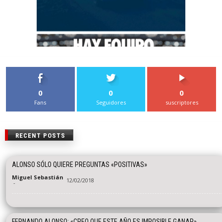
0
0
0
Fans
Seguidores
suscriptores
RECENT POSTS
ALONSO SÓLO QUIERE PREGUNTAS «POSITIVAS»
Miguel Sebastián
12/02/2018
-
FERNANDO ALONSO: «CREO QUE ESTE AÑO ES IMPOSIBLE GANAR»