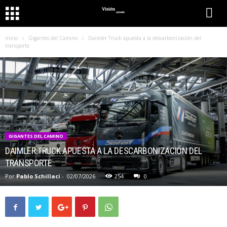
Inicio
Gigantes del Camino
Daimler Truck apuesta a la descarbonización del
transporte
GIGANTES DEL CAMINO
DAIMLER TRUCK APUESTA A LA DESCARBONIZACIÓN DEL
TRANSPORTE
Por
Pablo Schillaci
-
02/07/2026
254
0