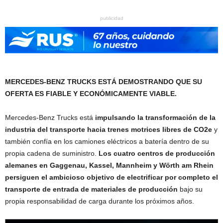
publicidad
MERCEDES
‑
BENZ TRUCKS EST
Á
DEMOSTRANDO QUE SU
OFERTA ES FIABLE Y ECON
Ó
MICAMENTE VIABLE.
Mercedes‑Benz Trucks está
impulsando la transformaci
ó
n de la
industria del transporte hacia trenes motrices libres de CO2e
y
también confía en los camiones eléctricos a batería dentro de su
propia cadena de suministro.
Los cuatro centros de producci
ó
n
alemanes en Gaggenau, Kassel, Mannheim y W
ö
rth am Rhein
persiguen el ambicioso objetivo de electrificar por completo el
transporte de entrada de materiales de producci
ó
n
bajo su
propia responsabilidad de carga durante los próximos años.