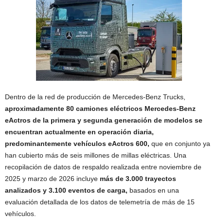
Dentro de la red de producción de Mercedes‑Benz Trucks,
aproximadamente 80 camiones el
é
ctricos Mercedes
‑
Benz
eActros de la primera y segunda generaci
ó
n de modelos se
encuentran actualmente en operaci
ó
n diaria,
predominantemente veh
í
culos eActros 600,
que en conjunto ya
han cubierto más de seis millones de millas eléctricas. Una
recopilación de datos de respaldo realizada entre noviembre de
2025 y marzo de 2026 incluye
m
á
s de 3.000 trayectos
analizados y 3.100 eventos de carga,
basados en una
evaluación detallada de los datos de telemetría de más de 15
vehículos.