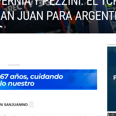
PERNÍA Y PEZZINI. EL T
SAN JUAN PARA ARGENT
0
publicidad
UN SANJUANINO
.