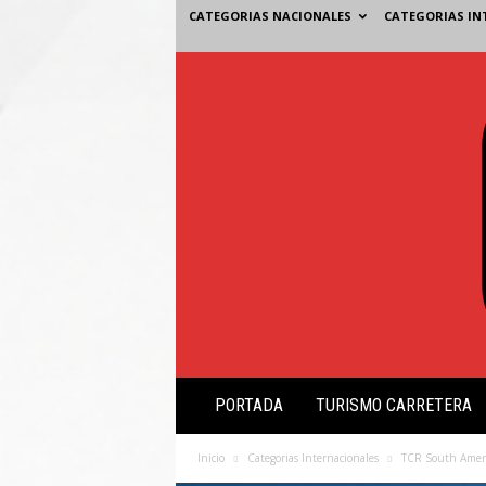
CATEGORIAS NACIONALES
CATEGORIAS IN
V
PORTADA
TURISMO CARRETERA
i
s
i
Inicio
Categorias Internacionales
TCR South Amer
ó