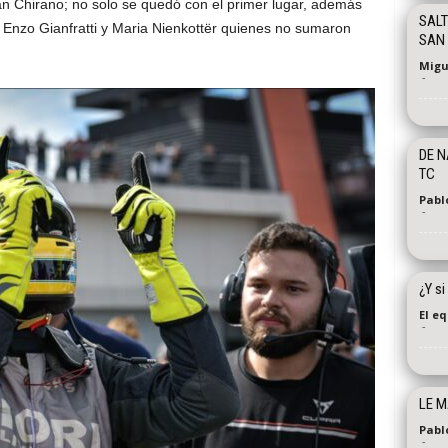
án Chirano; no solo se quedó con el primer lugar, además
SALT
s Enzo Gianfratti y Maria Nienkottër quienes no sumaron
SAN 
Migu
-
DE N
TC
Pabl
-
¿Y si
El e
-
LE M
Pabl
-