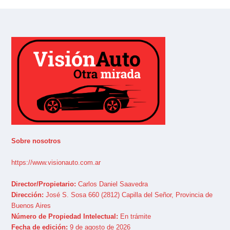
Sobre nosotros
https://www.visionauto.com.ar
Director/Propietario:
Carlos Daniel Saavedra
Dirección:
José S. Sosa 660 (2812) Capilla del Señor, Provincia de
Buenos Aires
Número de Propiedad Intelectual:
En trámite
Fecha de edición:
9 de agosto de 2026