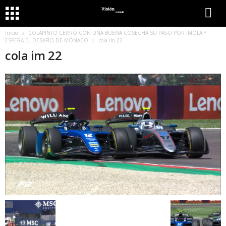
Inicio
COLAPINTO CERRÓ CON UNA BUENA COSECHA SU PASO POR IMOLA Y
ESPERA EL DESAFÍO DE MÓNACO
cola im 22
cola im 22