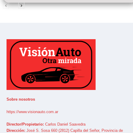
Sobre nosotros
https://www.visionauto.com.ar
Director/Propietario:
Carlos Daniel Saavedra
Dirección:
José S. Sosa 660 (2812) Capilla del Señor, Provincia de