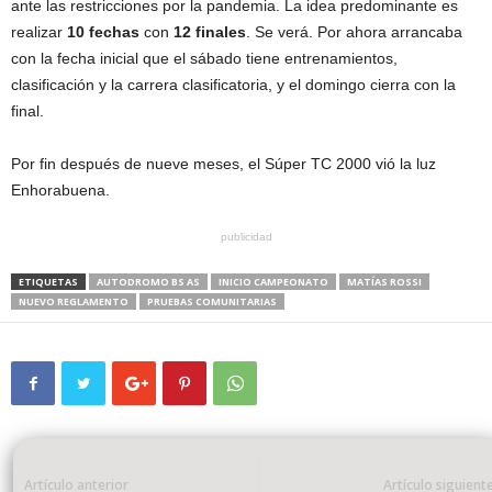
ante las restricciones por la pandemia. La idea predominante es
realizar
10 fechas
con
12 finales
. Se verá. Por ahora arrancaba
con la fecha inicial que el sábado tiene entrenamientos,
clasificación y la carrera clasificatoria, y el domingo cierra con la
final.
Por fin después de nueve meses, el Súper TC 2000 vió la luz
Enhorabuena.
publicidad
ETIQUETAS
AUTODROMO BS AS
INICIO CAMPEONATO
MATÍAS ROSSI
NUEVO REGLAMENTO
PRUEBAS COMUNITARIAS
Artículo anterior
Artículo siguient