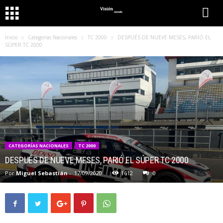
Inicio
Categorías Nacionales
TC 2000
DESPUÉS DE NUEVE MESES, PARIÓ EL
SÚPER TC 2000
CATEGORÍAS NACIONALES
TC 2000
DESPUÉS DE NUEVE MESES, PARIÓ EL SÚPER TC 2000
Por
Miguel Sebastián
-
17/09/2020
1612
0