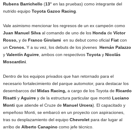
Rubens Barrichello
(
13°
en las pruebas) como integrante del
nutrido equipo
Toyota Gazoo Racing
.
Vale asimismo mencionar los regresos de un ex campeón como
Juan Manuel Silva
al comando de uno de los
Honda
de
Víctor
Rosso,
y de
Franco Girolami
en su debut como oficial
Fiat
con
un
Cronos.
Y a su vez, los debuts de los jóvenes
Hernán Palazzo
y
Valentín Aguirre
, ambos con respectivos
Toyota
y
Nicolás
Moscardini
.
Dentro de los equipos privados que han retornado para el
necesario fortalecimiento del parque automotor, para destacar los
desembarcos del
Midas Racing,
a cargo de los Toyota de
Ricardo
Risatti
y
Aguirre
y de la estructura particular que montó
Luciano
Monti
que atiende el Cruze de
Manuel Urcera
). El capacitado y
empeñoso Monti, se embarcó en un proyecto con aspiraciones,
tras su desplazamiento del equipo
Chevrolet
para dar lugar al
arribo de
Alberto Canapino
como jefe técnico.