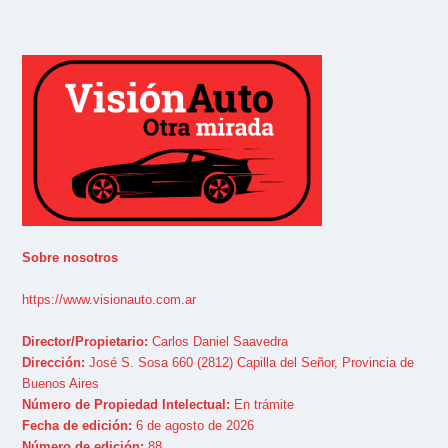
Sobre nosotros
https://www.visionauto.com.ar
Director/Propietario:
Carlos Daniel Saavedra
Dirección:
José S. Sosa 660 (2812) Capilla del Señor, Provincia de
Buenos Aires
Número de Propiedad Intelectual:
En trámite
Fecha de edición:
6 de agosto de 2026
Número de edición:
88