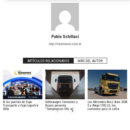
Pablo Schillaci
http://visionauto.com.ar
ARTÍCULOS RELACIONADOS
MÁS DEL AUTOR
A las puertas de Expo
Volkswagen Camiones y
Los Mercedes-Benz Axor 2038
Transporte y Expo Logisti-k
Buses presenta
S y Atego 1932 LS, los
2026
“Compromiso Oficial”
camiones para la zafra