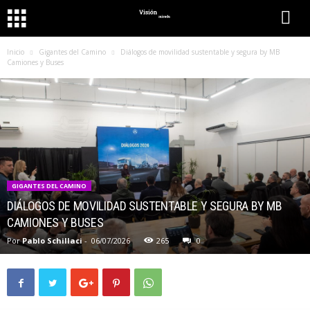
Inicio
Gigantes del Camino
Diálogos de movilidad sustentable y segura by MB
Camiones y Buses
GIGANTES DEL CAMINO
DIÁLOGOS DE MOVILIDAD SUSTENTABLE Y SEGURA BY MB
CAMIONES Y BUSES
Por
Pablo Schillaci
-
06/07/2026
265
0