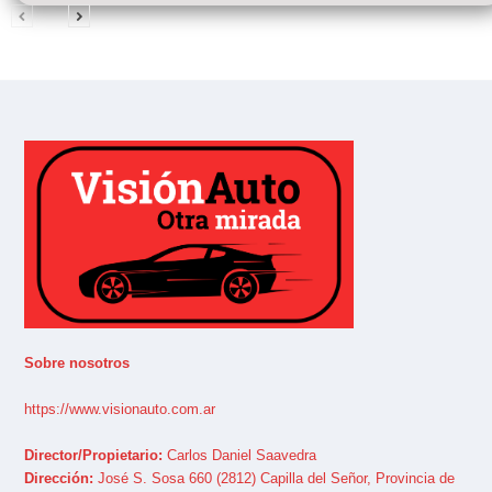
Sobre nosotros
https://www.visionauto.com.ar
Director/Propietario:
Carlos Daniel Saavedra
Dirección:
José S. Sosa 660 (2812) Capilla del Señor, Provincia de