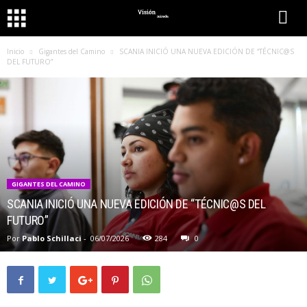
Inicio
Gigantes del Camino
SCANIA INICIÓ UNA NUEVA EDICIÓN DE “TÉCNIC@S
DEL FUTURO”
GIGANTES DEL CAMINO
SCANIA INICIÓ UNA NUEVA EDICIÓN DE “TÉCNIC@S DEL
FUTURO”
Por
Pablo Schillaci
-
06/07/2026
284
0