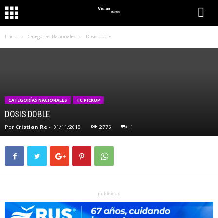
Inicio
Categorías Nacionales
Dosis doble
CATEGORÍAS NACIONALES
TC PICKUP
DOSIS DOBLE
Por
Cristian Re
-
01/11/2018
2775
1
publicidad