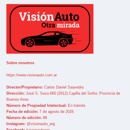
Sobre nosotros
https://www.visionauto.com.ar
Director/Propietario:
Carlos Daniel Saavedra
Dirección:
José S. Sosa 660 (2812) Capilla del Señor, Provincia de
Buenos Aires
Número de Propiedad Intelectual:
En trámite
Fecha de edición:
7 de agosto de 2026
Número de edición:
88
Instagram:
@visionauto_arg
Facebook:
/visionautoarg