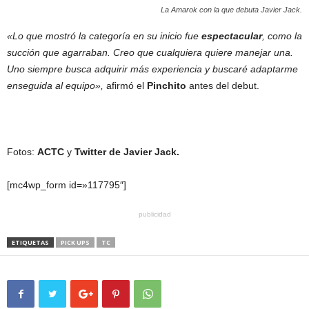
La Amarok con la que debuta Javier Jack.
«Lo que mostró la categoría en su inicio fue
espectacular
, como la
succión que agarraban. Creo que cualquiera quiere manejar una.
U
no siempre busca adquirir más experiencia y buscaré adaptarme
enseguida al equipo»,
afirmó el
Pinchito
antes del debut.
Fotos:
ACTC
y
Twitter de Javier Jack.
[mc4wp_form id=»117795″]
publicidad
ETIQUETAS
PICK UPS
TC