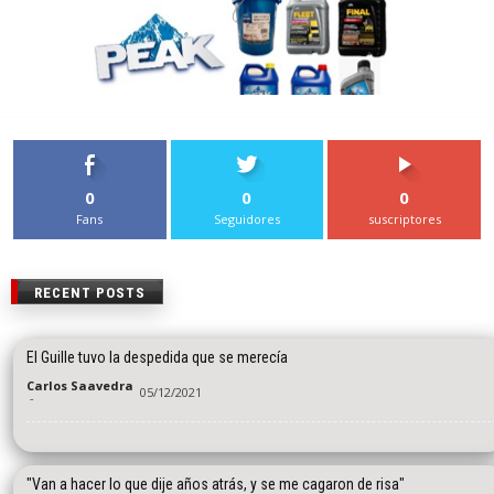
0
0
0
Fans
Seguidores
suscriptores
RECENT POSTS
El Guille tuvo la despedida que se merecía
Carlos Saavedra
05/12/2021
-
"Van a hacer lo que dije años atrás, y se me cagaron de risa"