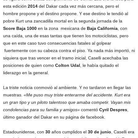
esta edición
2014
del Dakar cada vez más cercana, pero el
hombre propone y el destino propone. Y ese destino le tendió al
pobre Kurt una zancadilla mortal en la segunda jornada de la
Score Baja 1000
en la zona mexicana de
Baja California
, con
una caída, una de esas tantas que tienen los motociclistas, pero
que en este caso tuvo consecuencias fatales al golpear
fuertemente con su cabeza contra el piso. Ya nada más importó, ni
siquiera que tras vencer en el tramo inicial, Caselli acechaba las
posiciones de quien como
Colton
Udal
, le había quitado el
liderazgo en la general.
La triste noticia conmovió al ambiente. Y no tardaron en llegar las
muestras.
«Me puso muy triste enterarme del accidente. Kurt era
un gran tipo y un piloto talentoso que amaba competir. Vayan mis
condolencias para su familia y amigos»
comentó
Cyril Despres
,
último ganador del Dakar en su página de facebook.
Estadounidense, con
30
años cumplidos el
30 de junio
, Caselli era