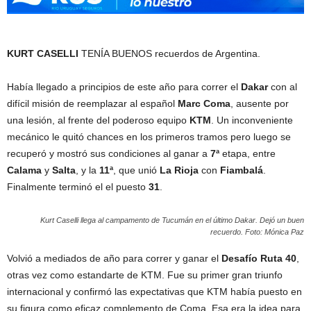
KURT CASELLI
TENÍA BUENOS recuerdos de Argentina.
Había llegado a principios de este año para correr el
Dakar
con al
difícil misión de reemplazar al español
Marc Coma
, ausente por
una lesión, al frente del poderoso equipo
KTM
. Un inconveniente
mecánico le quitó chances en los primeros tramos pero luego se
recuperó y mostró sus condiciones al ganar a
7ª
etapa, entre
Calama
y
Salta
, y la
11ª
, que unió
La Rioja
con
Fiambalá
.
Finalmente terminó el el puesto
31
.
Kurt Caselli llega al campamento de Tucumán en el último Dakar. Dejó un buen
recuerdo. Foto: Mónica Paz
Volvió a mediados de año para correr y ganar el
Desafío Ruta 40
,
otras vez como estandarte de KTM. Fue su primer gran triunfo
internacional y confirmó las expectativas que KTM había puesto en
su figura como eficaz complemento de Coma. Esa era la idea para