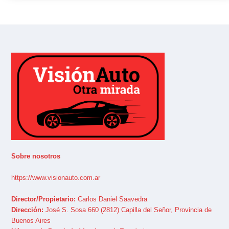
Sobre nosotros
https://www.visionauto.com.ar
Director/Propietario:
Carlos Daniel Saavedra
Dirección:
José S. Sosa 660 (2812) Capilla del Señor, Provincia de
Buenos Aires