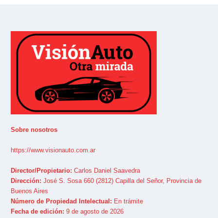
Sobre nosotros
https://www.visionauto.com.ar
Director/Propietario:
Carlos Daniel Saavedra
Dirección:
José S. Sosa 660 (2812) Capilla del Señor, Provincia de
Buenos Aires
Número de Propiedad Intelectual:
En trámite
Fecha de edición:
9 de agosto de 2026