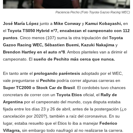
Paciencia Pecho (Foto Toyota Gazoo Racing WEC)
José María López
junto a
Mike Conway
y
Kamui Kobayashi,
en
el
Toyota TS050 Hybrid nº7, encabezan el campeonato con 112
puntos
. Cinco menos (107) suma la otra tripulación del
Toyota
Gazoo Racing WEC,
Sébastien Buemi, Kazuki Nakajima
y
Brendon Hartley en el auto nº8
. Ambos planteles van a dirimir el
campeonato. El
sueño de Pechito más cerca que nunca.
En tanto ante el
prologando paréntesis
adoptado por el WEC,
vale preguntarse si
Pechito
podría correr algunas carreras en
Super TC2000 o Stock Car de Brasil
. El cordobés tuvo chances
concretars de correr con un
Toyota Etios
oficial, el
Rally de
Argentina
por el campeonato del mundo, cuya disputa estaba
fijada entre los días 23 y 26 de abril, antes de la postergación (¿o
cancelación por 2020?), también a raíz del coronavirus. En su
lugar, estaba resuelto que el Etios lo iba a manejar
Federico
Villagrra,
sin embargo todo naufragó al no realizarse la carrera.