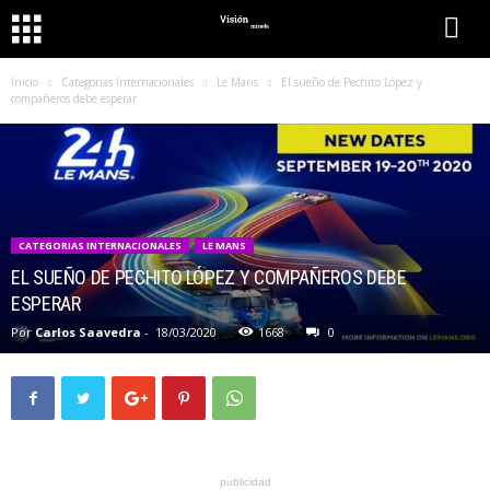
Inicio
Categorias Internacionales
Le Mans
El sueño de Pechito López y
compañeros debe esperar
CATEGORIAS INTERNACIONALES
LE MANS
EL SUEÑO DE PECHITO LÓPEZ Y COMPAÑEROS DEBE
ESPERAR
Por
Carlos Saavedra
-
18/03/2020
1668
0
publicidad