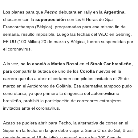
Los planes para que
Pecho
debutara en rally en la
Argentina,
chocaron con la
superposición
con las 6 Horas de Spa
Francorchamps (Bélgica), programadas para ese mismo fin de
semana, resultó imposible. Luego las fechas del WEC en Sebring,
EE.UU (100 Millas) 20 de marzo y Bélgica, fueron suspendidas por
el coronavirus.
A la vez,
se lo asoció a Matías Rossi
en el
Stock Car brasileño,
para compartir la butaca de uno de los
Corolla
nuevos en la
carrera que iba a abrir el certamen con pilotos invitados el 29 de
marzo en el Autódromo de Goiânia. Esa alternativa tampoco pudo
concretarse, ya que primero la dirigencia del automovilismo
brasileño, prohibió la participación de corredores extranjeros
invitados ante el coronavirus.
Acaso se pudiera abrir para Pecho, la alternativa de correr en el
Super en la fecha en la que debe viajar a Santa Cruz do Sul, Brasil
(pactada para el 19 de julio), y porqué no en los 200 Kms de