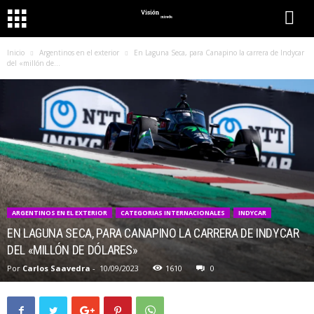
Inicio
Argentinos en el exterior
En Laguna Seca, para Canapino la carrera de Indycar
del «millón de...
ARGENTINOS EN EL EXTERIOR
CATEGORIAS INTERNACIONALES
INDYCAR
EN LAGUNA SECA, PARA CANAPINO LA CARRERA DE INDYCAR
DEL «MILLÓN DE DÓLARES»
Por
Carlos Saavedra
-
10/09/2023
1610
0