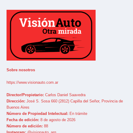
Sobre nosotros
https://www.visionauto.com.ar
Director/Propietario:
Carlos Daniel Saavedra
Dirección:
José S. Sosa 660 (2812) Capilla del Señor, Provincia de
Buenos Aires
Número de Propiedad Intelectual:
En trámite
Fecha de edición:
8 de agosto de 2026
Número de edición:
88
Instagram:
@visionauto_arg