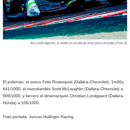
Así contó Agustín, lo vivido en un día de esos para recordar (Foto X)
El poleman, el sueco Felix Rosenqvist (Dallara-Chevrolet), 1m06s.
641/1000; el neocelandés Scott McLaughlin (Dallara-Chevrolet) a
009/1000, y tercero el dinamarqués Christian Lundgaard (Dallara-
Honda) a 106/1000.
Foto portada: Juncos Hollinger Racing