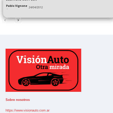
Pablo Vignone
24/04/2012
-
Sobre nosotros
https://www.visionauto.com.ar