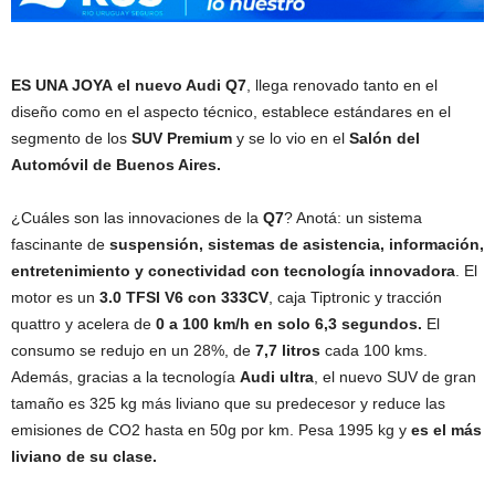
ES UNA JOYA
el nuevo Audi Q7
, llega renovado tanto en el
diseño como en el aspecto técnico, establece estándares en el
segmento de los
SUV Premium
y se lo vio en el
Salón del
Automóvil de Buenos Aires.
¿Cuáles son las innovaciones de la
Q7
? Anotá: un sistema
fascinante de
suspensión, sistemas de asistencia, información,
entretenimiento y conectividad con tecnología innovadora
. El
motor es un
3.0 TFSI V6 con 333CV
, caja Tiptronic y tracción
quattro y acelera de
0 a 100 km/h en solo 6,3 segundos.
El
consumo se redujo en un 28%, de
7,7 litros
cada 100 kms.
Además, gracias a la tecnología
Audi ultra
, el nuevo SUV de gran
tamaño es 325 kg más liviano que su predecesor y reduce las
emisiones de CO2 hasta en 50g por km. Pesa 1995 kg y
es el más
liviano de su clase.