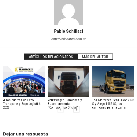
Pablo Schillaci
http://visionauto.com.ar
ARTÍCULOS RELACIONADOS
MÁS DEL AUTOR
A las puertas de Expo
Volkswagen Camiones y
Los Mercedes-Benz Axor 2038
Transporte y Expo Logisti-k
Buses presenta
S y Atego 1932 LS, los
2026
“Compromiso Oficial”
camiones para la zafra
Dejar una respuesta