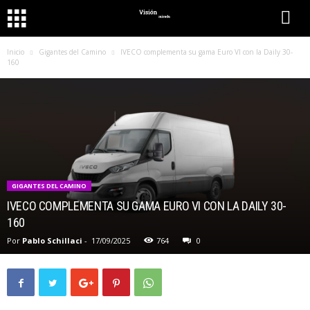
Inicio
Gigantes del Camino
IVECO complementa su gama Euro VI con la Daily 30-
160
GIGANTES DEL CAMINO
IVECO COMPLEMENTA SU GAMA EURO VI CON LA DAILY 30-
160
Por
Pablo Schillaci
-
17/09/2025
764
0