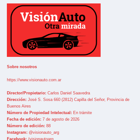
Sobre nosotros
https://www.visionauto.com.ar
Director/Propietario:
Carlos Daniel Saavedra
Dirección:
José S. Sosa 660 (2812) Capilla del Señor, Provincia de
Buenos Aires
Número de Propiedad Intelectual:
En trámite
Fecha de edición:
7 de agosto de 2026
Número de edición:
88
Instagram:
@visionauto_arg
Facebook:
/visionautoarg